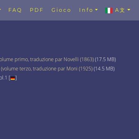
FAQ
PDF
Gioco
Info
A文
volume primo, traduzione par Novelli (1863)
(17.5 MB)
 (volume terzo, traduzione par Moni (1925)
(14.5 MB)
l.1 [
]