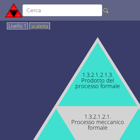
Livello 1
scaletta
1.3.2.1.2.1.3.
Prodotto del
processo formale
1.3.2.1.2.1.
Processo meccanico
formale