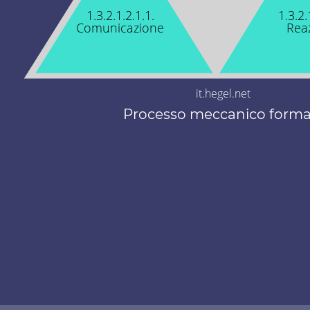
1.3.2.1.2.1.1.
1.3.2.
Comunicazione
Rea
it.hegel.net
Processo meccanico forma