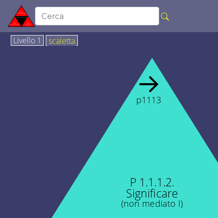
Livello 1
scaletta
→
p1113
P 1.1.1.2.
Significare
(non mediato I)