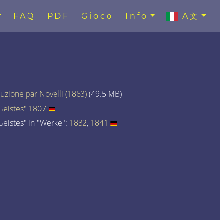
FAQ
PDF
Gioco
Info
A文
uzione par Novelli (1863)
(49.5 MB)
eistes" 1807
eistes" in "Werke":
1832
,
1841