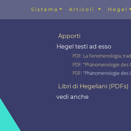
Sistema
Articoli
Hegel
Apporti
Hegel testi ad esso
PDF
:
La Fenomenologia, trad
PDF
:
"Phänomenologie des G
PDF
: "Phänomenologie des G
Libri di Hegeliani (PDFs)
vedi anche