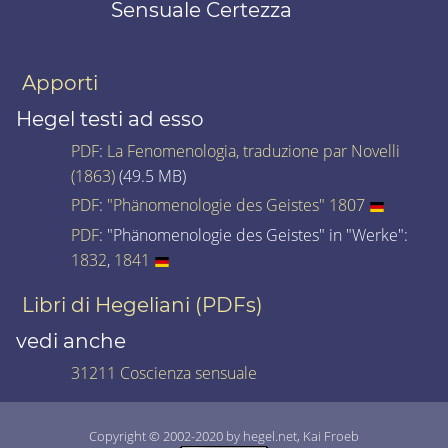
Sensuale Certezza
Apporti
Hegel testi ad esso
PDF
:
La Fenomenologia, traduzione par Novelli
(1863)
(49.5 MB)
PDF
:
"Phänomenologie des Geistes" 1807
PDF
: "Phänomenologie des Geistes" in "Werke":
1832
,
1841
Libri di Hegeliani (PDFs)
vedi anche
31211 Coscienza sensuale
Copyright © 2002-2020 by hegel.net, Kai Froeb