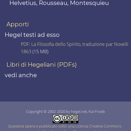
Helvetius, Rousseau, Montesquieu
Apporti
Hegel testi ad esso
PDF
:
La Filosofia dello Spirito, traduzione par Novelli
1863
(15 MB)
Libri di Hegeliani (PDFs)
vedi anche
Copyright © 2002-2020 by hegel.net, Kai Froeb
Questo/a opera e pubblicato sotto una Licenza Creative Commons
.