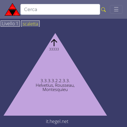
Togg
☰
Livello 1
scaletta
↑
33333
3.3.3.3.2.2.3.3.
Helvetius, Rousseau,
Montesquieu
it.hegel.net