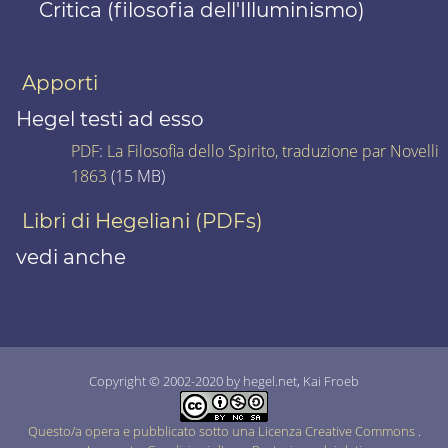
Critica (filosofia dell'Illuminismo)
Apporti
Hegel testi ad esso
PDF
:
La Filosofia dello Spirito, traduzione par Novelli
1863
(15 MB)
Libri di Hegeliani (PDFs)
vedi anche
Copyright © 2002-2020 by hegel.net, Kai Froeb
Questo/a opera e pubblicato sotto una Licenza Creative Commons
.