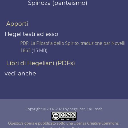
Spinoza (panteismo)
Apporti
Hegel testi ad esso
PDF
:
La Filosofia dello Spirito, traduzione par Novelli
1863
(15 MB)
Libri di Hegeliani (PDFs)
vedi anche
Copyright © 2002-2020 by hegel.net, Kai Froeb
Questo/a opera e pubblicato sotto una Licenza Creative Commons
.