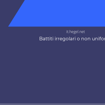
it.hegel.net
Battiti irregolari o non unif