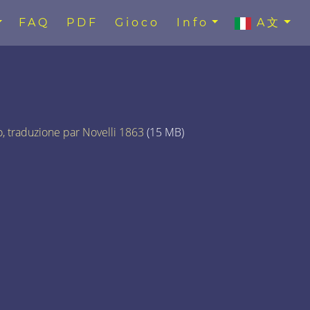
FAQ
PDF
Gioco
Info
A文
to, traduzione par Novelli 1863
(15 MB)