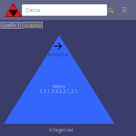
Togg
☰
Livello 1
scaletta
→
3313322122
Metro
3.3.1.3.3.2.2.1.2.1.
it.hegel.net