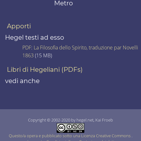
Metro
Apporti
Hegel testi ad esso
PDF
:
La Filosofia dello Spirito, traduzione par Novelli
1863
(15 MB)
Libri di Hegeliani (PDFs)
vedi anche
Copyright © 2002-2020 by hegel.net, Kai Froeb
Questo/a opera e pubblicato sotto una Licenza Creative Commons
.