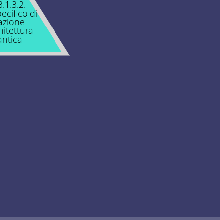
3.1.3.2.
cifico di
azione
hitettura
ntica