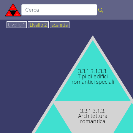
Livello 1
Livello 2
scaletta
3.3.1.3.1.3.3.
Tipi di edifici
romantici speciali
3.3.1.3.1.3.
Architettura
romantica