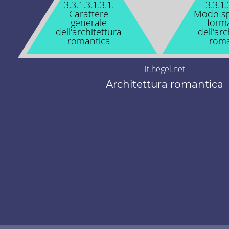
3.3.1.3.1.3.1.
3.3.1.
Carattere
Modo spe
generale
form
dell'architettura
dell'arc
romantica
roma
it.hegel.net
Architettura romantica