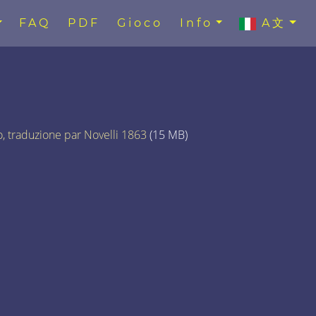
FAQ
PDF
Gioco
Info
A文
to, traduzione par Novelli 1863
(15 MB)