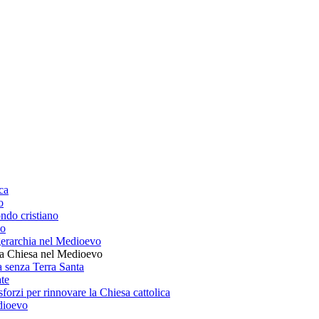
ica
o
ndo cristiano
vo
gerarchia nel Medioevo
lla Chiesa nel Medioevo
 senza Terra Santa
te
sforzi per rinnovare la Chiesa cattolica
dioevo