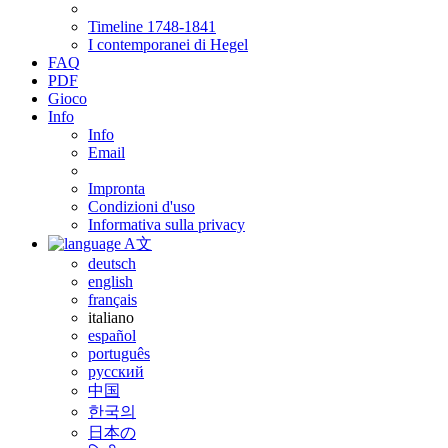
Timeline 1748-1841
I contemporanei di Hegel
FAQ
PDF
Gioco
Info
Info
Email
Impronta
Condizioni d'uso
Informativa sulla privacy
A文
deutsch
english
français
italiano
español
português
русский
中国
한국의
日本の