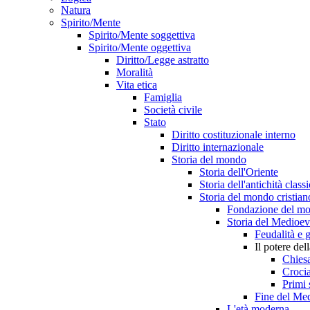
Natura
Spirito/Mente
Spirito/Mente soggettiva
Spirito/Mente oggettiva
Diritto/Legge astratto
Moralità
Vita etica
Famiglia
Società civile
Stato
Diritto costituzionale interno
Diritto internazionale
Storia del mondo
Storia dell'Oriente
Storia dell'antichità class
Storia del mondo cristian
Fondazione del mo
Storia del Medioe
Feudalità e 
Il potere de
Chiesa
Crocia
Primi 
Fine del Me
L'età moderna