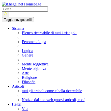
Toggle navigation
☰
Sistema
Elenco ricercabile di tutti i triangoli
Fenomenologia
Logica
Genere
Mente soggettiva
Mente objettiva
Arte
Religione
Filosofia
Articoli
tutti gli articoli come tabella ricercabile
Notizie dal sito web (nuovi articoli, ecc.)
Hegel
Vita