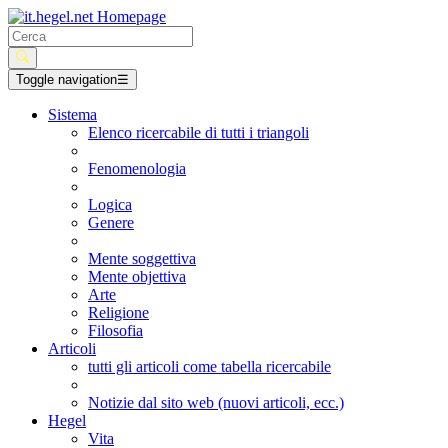
Toggle navigation
☰
Sistema
Elenco ricercabile di tutti i triangoli
Fenomenologia
Logica
Genere
Mente soggettiva
Mente objettiva
Arte
Religione
Filosofia
Articoli
tutti gli articoli come tabella ricercabile
Notizie dal sito web (nuovi articoli, ecc.)
Hegel
Vita