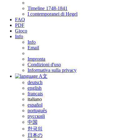
Timeline 1748-1841
I contemporanei di Hegel
FAQ
PDF
Gioco
Info
Info
Email
Impronta
Condizioni d'uso
Informativa sulla privacy
A文
deutsch
english
français
italiano
español
português
русский
中国
한국의
日本の