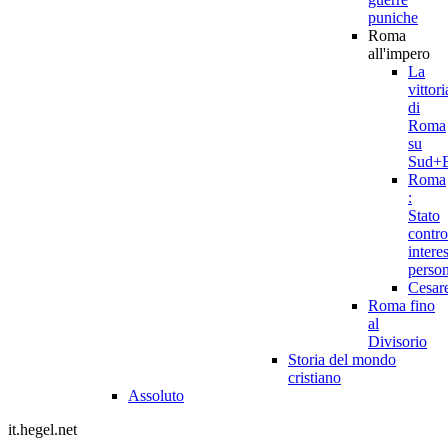
puniche
Roma
all'impero
La
vittori
di
Roma
su
Sud+E
Roma
:
Stato
contro
intere
person
Cesar
Roma fino
al
Divisorio
Storia del mondo
cristiano
Assoluto
it.hegel.net