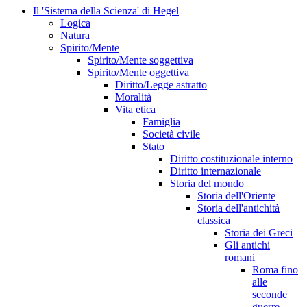
Il 'Sistema della Scienza' di Hegel
Logica
Natura
Spirito/Mente
Spirito/Mente soggettiva
Spirito/Mente oggettiva
Diritto/Legge astratto
Moralità
Vita etica
Famiglia
Società civile
Stato
Diritto costituzionale interno
Diritto internazionale
Storia del mondo
Storia dell'Oriente
Storia dell'antichità
classica
Storia dei Greci
Gli antichi
romani
Roma fino
alle
seconde
guerre