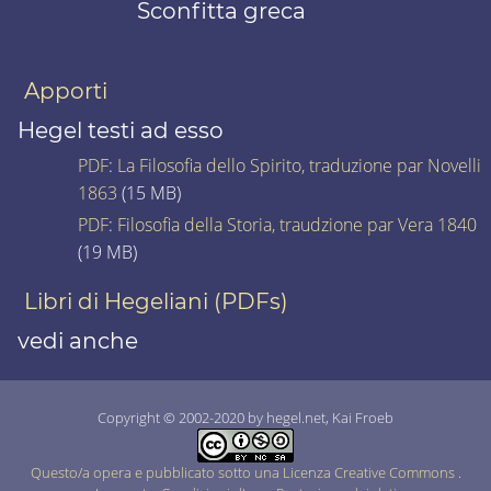
Sconfitta greca
Apporti
Hegel testi ad esso
PDF
:
La Filosofia dello Spirito, traduzione par Novelli
1863
(15 MB)
PDF
:
Filosofia della Storia, traudzione par Vera 1840
(19 MB)
Libri di Hegeliani (PDFs)
vedi anche
Copyright © 2002-2020 by hegel.net, Kai Froeb
Questo/a opera e pubblicato sotto una Licenza Creative Commons
.