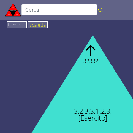
Livello 1
scaletta
↑
32332
3.2.3.3.1.2.3.
[Esercito]