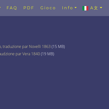
FAQ
PDF
Gioco
Info
A文
to, traduzione par Novelli 1863
(15 MB)
traudzione par Vera 1840
(19 MB)