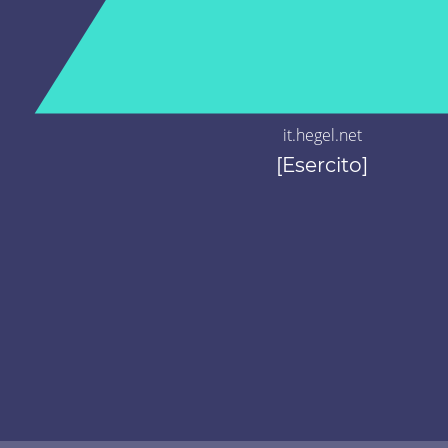
it.hegel.net
[Esercito]