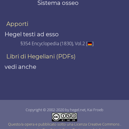
Sistema osseo
Apporti
Hegel testi ad esso
§354 Encyclopedia (1830), Vol.2 [
]
Libri di Hegeliani (PDFs)
vedi anche
Copyright © 2002-2020 by hegel.net, Kai Froeb
Questo/a opera e pubblicato sotto una Licenza Creative Commons
.