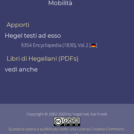
Mobilità
Apporti
Hegel testi ad esso
§354 Encyclopedia (1830), Vol.2 [
]
Libri di Hegeliani (PDFs)
vedi anche
Copyright © 2002-2020 by hegel.net, Kai Froeb
Questo/a opera e pubblicato sotto una Licenza Creative Commons
.