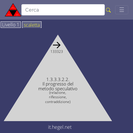
Togg
☰
Livello 1
scaletta
→
133323
1.3.3.3.2.2.
Il progresso del
metodo speculativo
(relazione,
riflessione,
contraddizione)
it.hegel.net