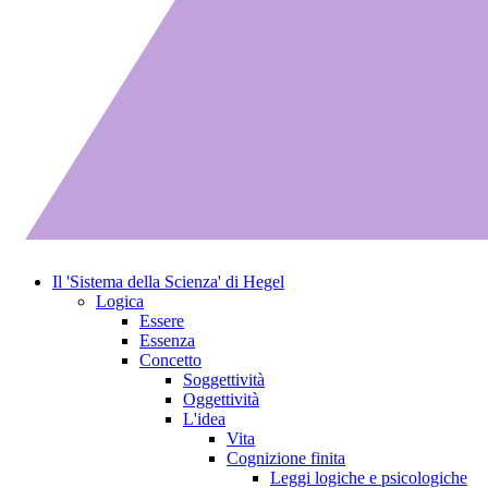
Il 'Sistema della Scienza' di Hegel
Logica
Essere
Essenza
Concetto
Soggettività
Oggettività
L'idea
Vita
Cognizione finita
Leggi logiche e psicologiche