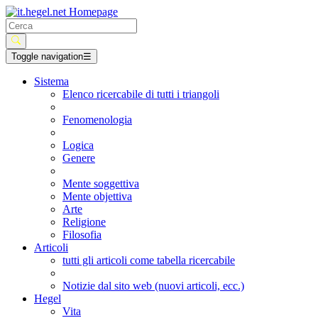
Toggle navigation
☰
Sistema
Elenco ricercabile di tutti i triangoli
Fenomenologia
Logica
Genere
Mente soggettiva
Mente objettiva
Arte
Religione
Filosofia
Articoli
tutti gli articoli come tabella ricercabile
Notizie dal sito web (nuovi articoli, ecc.)
Hegel
Vita