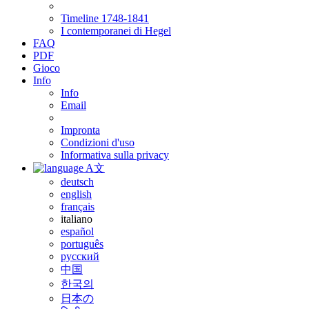
Timeline 1748-1841
I contemporanei di Hegel
FAQ
PDF
Gioco
Info
Info
Email
Impronta
Condizioni d'uso
Informativa sulla privacy
A文
deutsch
english
français
italiano
español
português
русский
中国
한국의
日本の