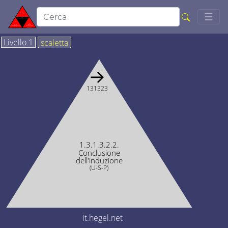
Togg
☰
Livello 1
scaletta
→
131323
1.3.1.3.2.2.
Conclusione
dell'induzione
(U-S-P)
it.hegel.net