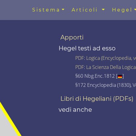
Sistema
Articoli
Hegel
Apporti
Hegel testi ad esso
PDF
:
Logica (Encyclopedia, 
PDF
:
La Scienza Della Logica
§60 Nbg.Enc.1812 [
]
§172 Encyclopedia (1830), Vo
Libri di Hegeliani (PDFs)
vedi anche