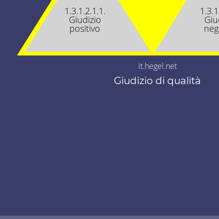
1.3.1.2.1.1.
1.3.1
Giudizio
Giu
positivo
neg
it.hegel.net
Giudizio di qualità