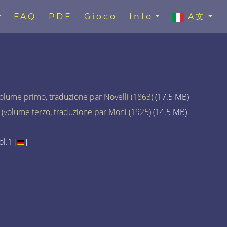
FAQ
PDF
Gioco
Info
A文
volume primo, traduzione par Novelli (1863)
(17.5 MB)
 (volume terzo, traduzione par Moni (1925)
(14.5 MB)
l.1 [
]