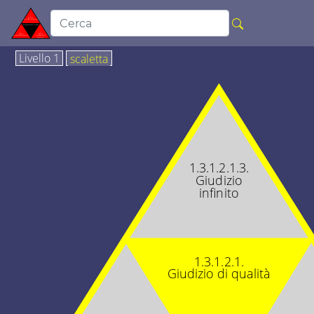
Livello 1
scaletta
1.3.1.2.1.3.
Giudizio
infinito
1.3.1.2.1.
Giudizio di qualità