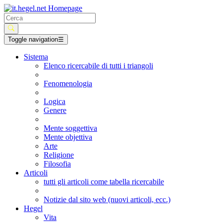
Toggle navigation
☰
Sistema
Elenco ricercabile di tutti i triangoli
Fenomenologia
Logica
Genere
Mente soggettiva
Mente objettiva
Arte
Religione
Filosofia
Articoli
tutti gli articoli come tabella ricercabile
Notizie dal sito web (nuovi articoli, ecc.)
Hegel
Vita