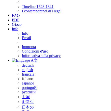
Timeline 1748-1841
I contemporanei di Hegel
FAQ
PDF
Gioco
Info
Info
Email
Impronta
Condizioni d'uso
Informativa sulla privacy
A文
deutsch
english
français
italiano
español
português
русский
中国
한국의
日本の