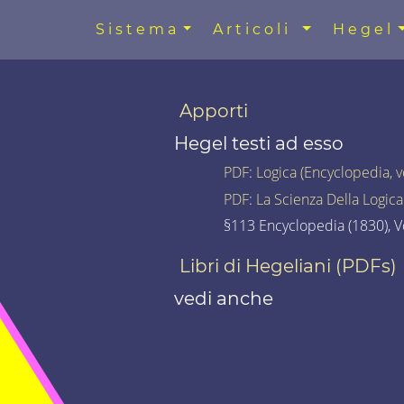
Sistema
Articoli
Hegel
Apporti
Hegel testi ad esso
PDF
:
Logica (Encyclopedia, 
PDF
:
La Scienza Della Logic
§113 Encyclopedia (1830), Vo
Libri di Hegeliani (PDFs)
vedi anche