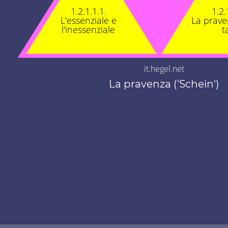
1.2.1.1.1.
1.2.
L'essenziale e
La prav
l'inessenziale
t
it.hegel.net
La pravenza ('Schein')