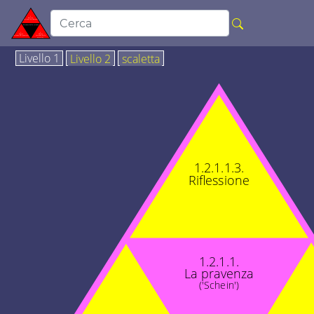
Livello 1
Livello 2
scaletta
1.2.1.1.3.
Riflessione
1.2.1.1.
La pravenza
('Schein')