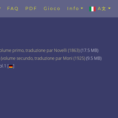
FAQ
PDF
Gioco
Info
A文
volume primo, traduzione par Novelli (1863)
(17.5 MB)
a (volume secundo, traduzione par Moni (1925)
(9.5 MB)
l.1 [
]