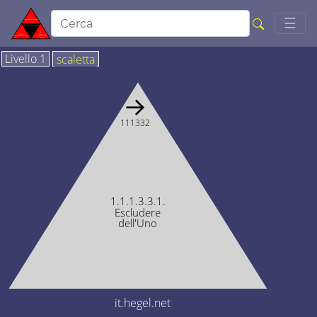
Togg
☰
Livello 1
scaletta
→
111332
1.1.1.3.3.1.
Escludere
dell'Uno
it.hegel.net