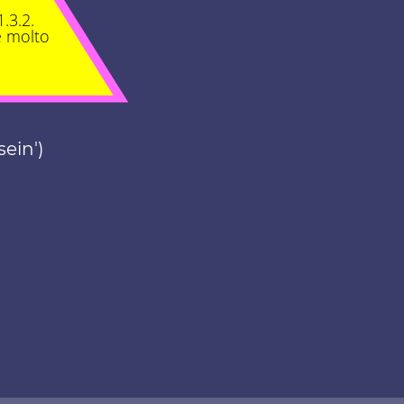
1.3.2.
 molto
sein')