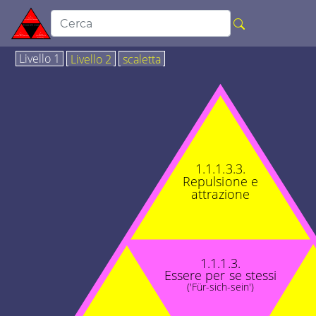
Livello 1
Livello 2
scaletta
1.1.1.3.3.
Repulsione e
attrazione
1.1.1.3.
Essere per se stessi
('Für-sich-sein')