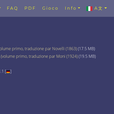
FAQ
PDF
Gioco
Info
A文
volume primo, traduzione par Novelli (1863)
(17.5 MB)
a (volume primo, traduzione par Moni (1924)
(19.5 MB)
.1 [
]