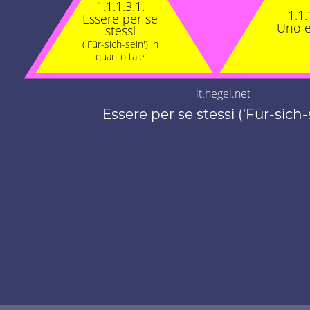
1.1.1.3.1.
1.1.
Essere per se
Uno e
stessi
('Für-sich-sein') in
quanto tale
it.hegel.net
Essere per se stessi ('Für-sich-