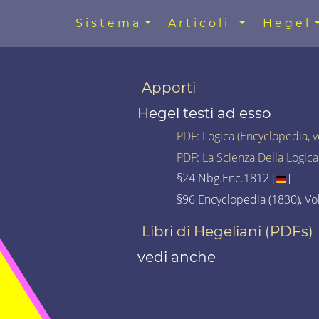
Sistema
Articoli
Hegel
Apporti
Hegel testi ad esso
PDF
:
Logica (Encyclopedia, 
PDF
:
La Scienza Della Logic
§24 Nbg.Enc.1812 [
]
§96 Encyclopedia (1830), Vol
Libri di Hegeliani (PDFs)
vedi anche