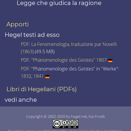
Legge che giudica la ragione
Apporti
Hegel testi ad esso
PDF
:
La Fenomenologia, traduzione par Novelli
(1863)
(49.5 MB)
PDF
:
"Phänomenologie des Geistes" 1807
PDF
: "Phänomenologie des Geistes" in "Werke":
1832
,
1841
Libri di Hegeliani (PDFs)
vedi anche
Copyright © 2002-2020 by hegel.net, Kai Froeb