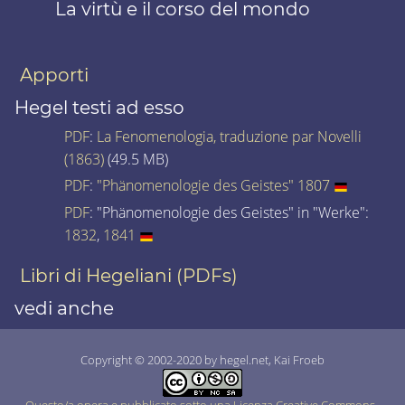
La virtù e il corso del mondo
Apporti
Hegel testi ad esso
PDF
:
La Fenomenologia, traduzione par Novelli
(1863)
(49.5 MB)
PDF
:
"Phänomenologie des Geistes" 1807
PDF
: "Phänomenologie des Geistes" in "Werke":
1832
,
1841
Libri di Hegeliani (PDFs)
vedi anche
Copyright © 2002-2020 by hegel.net, Kai Froeb