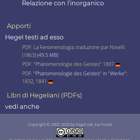
Relazione con l'inorganico
Apporti
Hegel testi ad esso
PDF
:
La Fenomenologia, traduzione par Novelli
(1863)
(49.5 MB)
PDF
:
"Phänomenologie des Geistes" 1807
PDF
: "Phänomenologie des Geistes" in "Werke":
1832
,
1841
Libri di Hegeliani (PDFs)
vedi anche
Copyright © 2002-2020 by hegel.net, Kai Froeb