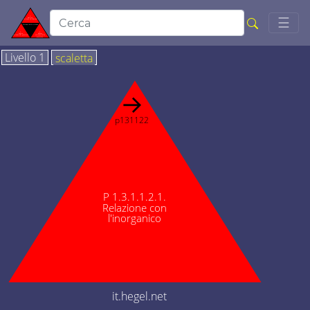
Togg
☰
Livello 1
scaletta
→
p131122
P 1.3.1.1.2.1.
Relazione con
l'inorganico
it.hegel.net