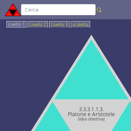
Livello 1
Livello 2
Livello 3
scaletta
3.3.3.1.1.3.
Platone e Aristotele
(idea obiettiva)