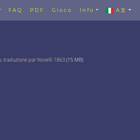
FAQ
PDF
Gioco
Info
A文
to, traduzione par Novelli 1863
(15 MB)