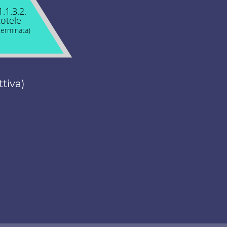
1.1.3.2.
totele
terminata)
ttiva)