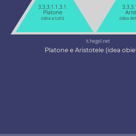
3.3.3.1.1.3.1.
3.3.3.
Platone
Aris
(idea a tutti)
(idea de
it.hegel.net
Platone e Aristotele (idea obie