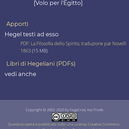
[Volo per l'Egitto]
Apporti
Hegel testi ad esso
PDF
:
La Filosofia dello Spirito, traduzione par Novelli
1863
(15 MB)
Libri di Hegeliani (PDFs)
vedi anche
Copyright © 2002-2020 by hegel.net, Kai Froeb
Questo/a opera e pubblicato sotto una Licenza Creative Commons
.