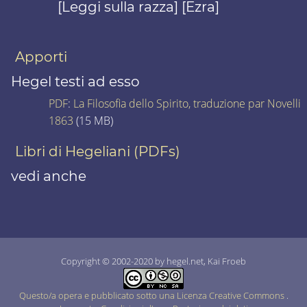
[Leggi sulla razza] [Ezra]
Apporti
Hegel testi ad esso
PDF
:
La Filosofia dello Spirito, traduzione par Novelli
1863
(15 MB)
Libri di Hegeliani (PDFs)
vedi anche
Copyright © 2002-2020 by hegel.net, Kai Froeb
Questo/a opera e pubblicato sotto una Licenza Creative Commons
.