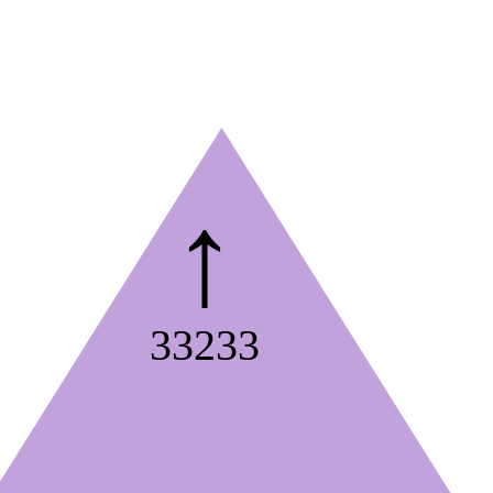
↑
33233