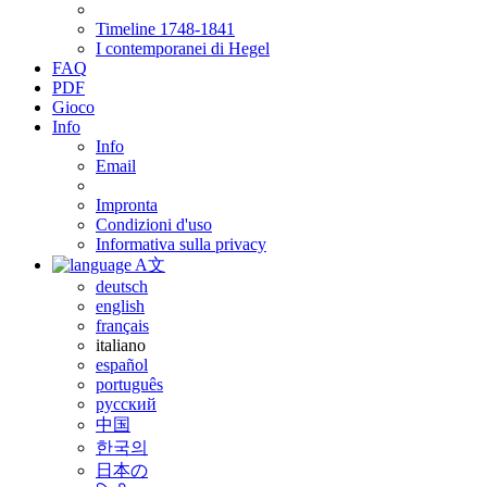
Timeline 1748-1841
I contemporanei di Hegel
FAQ
PDF
Gioco
Info
Info
Email
Impronta
Condizioni d'uso
Informativa sulla privacy
A文
deutsch
english
français
italiano
español
português
русский
中国
한국의
日本の