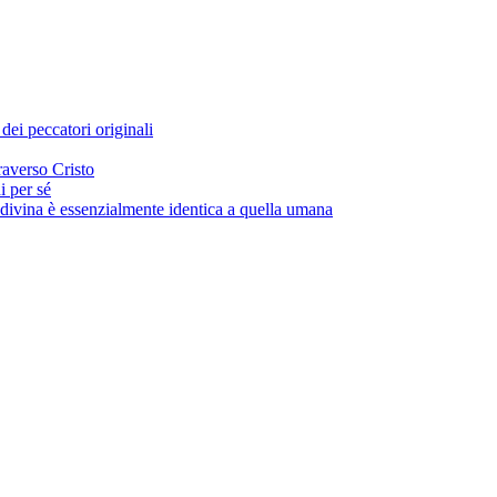
ei peccatori originali
raverso Cristo
i per sé
divina è essenzialmente identica a quella umana