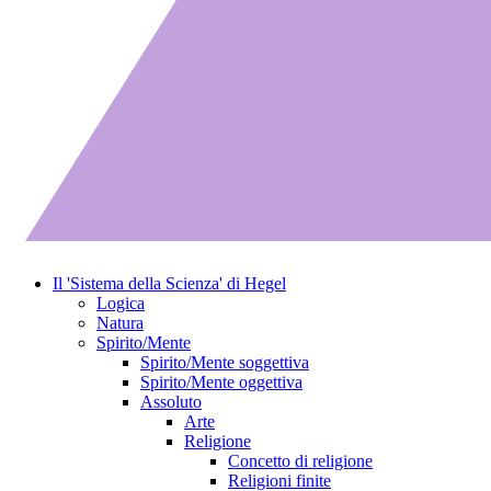
Il 'Sistema della Scienza' di Hegel
Logica
Natura
Spirito/Mente
Spirito/Mente soggettiva
Spirito/Mente oggettiva
Assoluto
Arte
Religione
Concetto di religione
Religioni finite