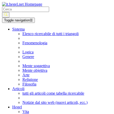
Toggle navigation
☰
Sistema
Elenco ricercabile di tutti i triangoli
Fenomenologia
Logica
Genere
Mente soggettiva
Mente objettiva
Arte
Religione
Filosofia
Articoli
tutti gli articoli come tabella ricercabile
Notizie dal sito web (nuovi articoli, ecc.)
Hegel
Vita