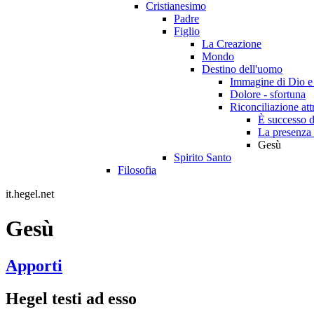
Cristianesimo
Padre
Figlio
La Creazione
Mondo
Destino dell'uomo
Immagine di Dio e d
Dolore - sfortuna
Riconciliazione att
È successo d
La presenza 
Gesù
Spirito Santo
Filosofia
it.hegel.net
Gesù
Apporti
Hegel testi ad esso