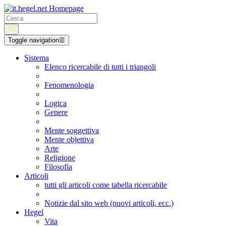
Toggle navigation
☰
Sistema
Elenco ricercabile di tutti i triangoli
Fenomenologia
Logica
Genere
Mente soggettiva
Mente objettiva
Arte
Religione
Filosofia
Articoli
tutti gli articoli come tabella ricercabile
Notizie dal sito web (nuovi articoli, ecc.)
Hegel
Vita