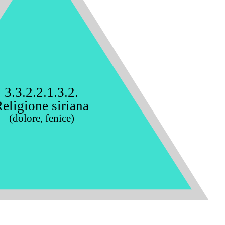
3.3.2.2.1.3.2.
eligione siriana
(dolore, fenice)