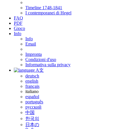
Timeline 1748-1841
I contemporanei di Hegel
FAQ
PDF
Gioco
Info
Info
Email
Impronta
Condizioni d'uso
Informativa sulla privacy
A文
deutsch
english
français
italiano
español
português
русский
中国
한국의
日本の