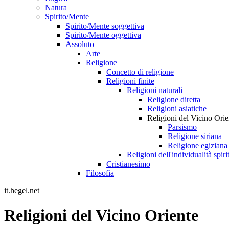
Natura
Spirito/Mente
Spirito/Mente soggettiva
Spirito/Mente oggettiva
Assoluto
Arte
Religione
Concetto di religione
Religioni finite
Religioni naturali
Religione diretta
Religioni asiatiche
Religioni del Vicino Orie
Parsismo
Religione siriana
Religione egiziana
Religioni dell'individualità spiri
Cristianesimo
Filosofia
it.hegel.net
Religioni del Vicino Oriente