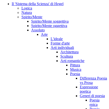
Il 'Sistema della Scienza' di Hegel
Logica
Natura
Spirito/Mente
Spirito/Mente soggettiva
Spirito/Mente oggettiva
Assoluto
Arte
L'ideale
Forme d'arte
Arti individuali
Architettura
Scultura
Arti romantiche
Pittura
Musica
Poesia
Differenza Poesia
vs Prosa
Espressione
poetica
Generi di poesia
Poesia
epica
Poesia