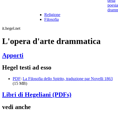
della
poesia
dramm
Religione
Filosofia
it.hegel.net
L'opera d'arte drammatica
Apporti
Hegel testi ad esso
PDF
:
La Filosofia dello Spirito, traduzione par Novelli 1863
(15 MB)
Libri di Hegeliani (PDFs)
vedi anche