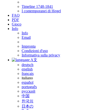
Timeline 1748-1841
I contemporanei di Hegel
FAQ
PDF
Gioco
Info
Info
Email
Impronta
Condizioni d'uso
Informativa sulla privacy
A文
deutsch
english
français
italiano
español
português
русский
中国
한국의
日本の