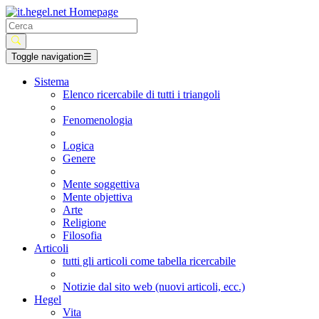
Toggle navigation
☰
Sistema
Elenco ricercabile di tutti i triangoli
Fenomenologia
Logica
Genere
Mente soggettiva
Mente objettiva
Arte
Religione
Filosofia
Articoli
tutti gli articoli come tabella ricercabile
Notizie dal sito web (nuovi articoli, ecc.)
Hegel
Vita