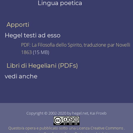
Lingua poetica
Apporti
Hegel testi ad esso
PDF
:
La Filosofia dello Spirito, traduzione par Novelli
1863
(15 MB)
Libri di Hegeliani (PDFs)
vedi anche
Copyright © 2002-2020 by hegel.net, Kai Froeb
Questo/a opera e pubblicato sotto una Licenza Creative Commons
.