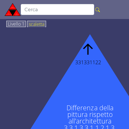
Livello 1
scaletta
↑
331331122
Differenza della
pittura rispetto
all'architettura
3.3.1.3.3.1.1.2.1.3.