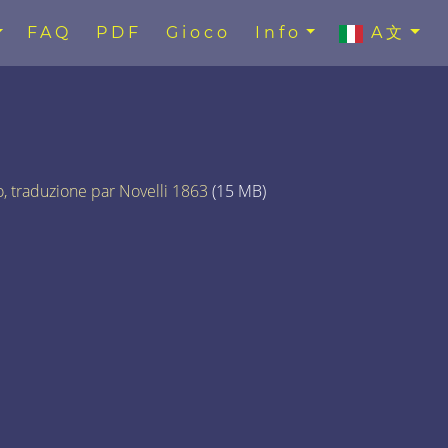
FAQ
PDF
Gioco
Info
A文
to, traduzione par Novelli 1863
(15 MB)