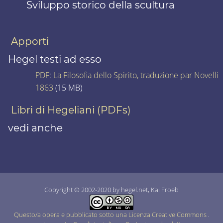
Sviluppo storico della scultura
Apporti
Hegel testi ad esso
PDF
:
La Filosofia dello Spirito, traduzione par Novelli
1863
(15 MB)
Libri di Hegeliani (PDFs)
vedi anche
Copyright © 2002-2020 by hegel.net, Kai Froeb
Questo/a opera e pubblicato sotto una Licenza Creative Commons
.