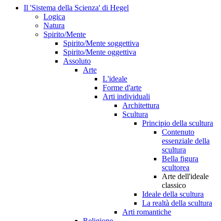
Il 'Sistema della Scienza' di Hegel
Logica
Natura
Spirito/Mente
Spirito/Mente soggettiva
Spirito/Mente oggettiva
Assoluto
Arte
L'ideale
Forme d'arte
Arti individuali
Architettura
Scultura
Principio della scultura
Contenuto
essenziale della
scultura
Bella figura
scultorea
Arte dell'ideale
classico
Ideale della scultura
La realtà della scultura
Arti romantiche
Religione