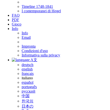
Timeline 1748-1841
I contemporanei di Hegel
FAQ
PDF
Gioco
Info
Info
Email
Impronta
Condizioni d'uso
Informativa sulla privacy
A文
deutsch
english
français
italiano
español
português
русский
中国
한국의
日本の