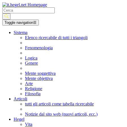
Toggle navigation
☰
Sistema
Elenco ricercabile di tutti i triangoli
Fenomenologia
Logica
Genere
Mente soggettiva
Mente objettiva
Arte
Religione
Filosofia
Articoli
tutti gli articoli come tabella ricercabile
Notizie dal sito web (nuovi articoli, ecc.)
Hegel
Vita