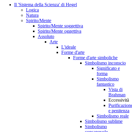
Il 'Sistema della Scienza' di Hegel
Logica
Natura
Spirito/Mente
Spirito/Mente soggettiva
Spirito/Mente oggettiva
Assoluto
Arte
L'ideale
Forme d'arte
Forme d'arte simboliche
Simbolismo inconscio
Significato e
forma
Simbolismo
fantastico
Vista di
Brahman
Eccessività
Purificazion
e penitenza
Simbolismo reale
Simbolismo sublime
Simbolismo
consapevole