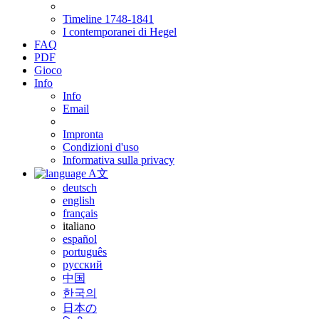
Timeline 1748-1841
I contemporanei di Hegel
FAQ
PDF
Gioco
Info
Info
Email
Impronta
Condizioni d'uso
Informativa sulla privacy
A文
deutsch
english
français
italiano
español
português
русский
中国
한국의
日本の