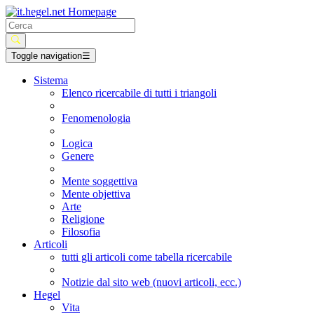
Toggle navigation
☰
Sistema
Elenco ricercabile di tutti i triangoli
Fenomenologia
Logica
Genere
Mente soggettiva
Mente objettiva
Arte
Religione
Filosofia
Articoli
tutti gli articoli come tabella ricercabile
Notizie dal sito web (nuovi articoli, ecc.)
Hegel
Vita