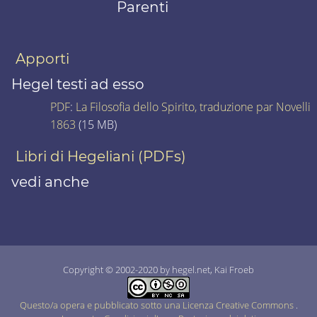
Parenti
Apporti
Hegel testi ad esso
PDF
:
La Filosofia dello Spirito, traduzione par Novelli
1863
(15 MB)
Libri di Hegeliani (PDFs)
vedi anche
Copyright © 2002-2020 by hegel.net, Kai Froeb
Questo/a opera e pubblicato sotto una Licenza Creative Commons
.