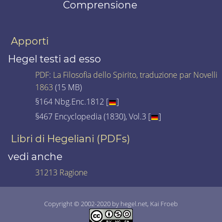
Comprensione
Apporti
Hegel testi ad esso
PDF
:
La Filosofia dello Spirito, traduzione par Novelli
1863
(15 MB)
§164 Nbg.Enc.1812 [
]
§467 Encyclopedia (1830), Vol.3 [
]
Libri di Hegeliani (PDFs)
vedi anche
31213 Ragione
Copyright © 2002-2020 by hegel.net, Kai Froeb