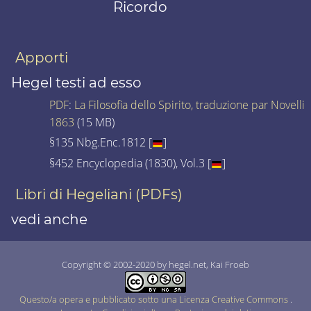
Ricordo
Apporti
Hegel testi ad esso
PDF
:
La Filosofia dello Spirito, traduzione par Novelli
1863
(15 MB)
§135 Nbg.Enc.1812 [
]
§452 Encyclopedia (1830), Vol.3 [
]
Libri di Hegeliani (PDFs)
vedi anche
Copyright © 2002-2020 by hegel.net, Kai Froeb
Questo/a opera e pubblicato sotto una Licenza Creative Commons
.