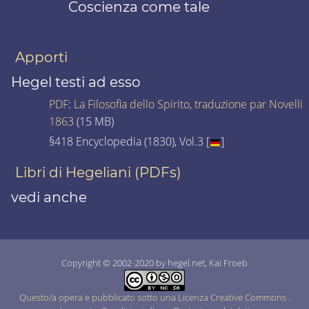
Coscienza come tale
Apporti
Hegel testi ad esso
PDF
:
La Filosofia dello Spirito, traduzione par Novelli
1863
(15 MB)
§418 Encyclopedia (1830), Vol.3 [
]
Libri di Hegeliani (PDFs)
vedi anche
Copyright © 2002-2020 by hegel.net, Kai Froeb
Questo/a opera e pubblicato sotto una Licenza Creative Commons
.