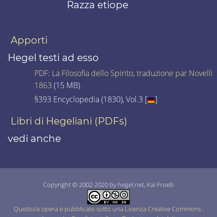
Razza etiope
Apporti
Hegel testi ad esso
PDF
:
La Filosofia dello Spirito, traduzione par Novelli
1863
(15 MB)
§393 Encyclopedia (1830), Vol.3 [
]
Libri di Hegeliani (PDFs)
vedi anche
Copyright © 2002-2020 by hegel.net, Kai Froeb
Questo/a opera e pubblicato sotto una Licenza Creative Commons
.