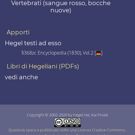
Vertebrati (sangue rosso, bocche
nuove)
Apporti
Hegel testi ad esso
§368zc Encyclopedia (1830), Vol.2 [
]
Libri di Hegeliani (PDFs)
vedi anche
Copyright © 2002-2020 by hegel.net, Kai Froeb
Questo/a opera e pubblicato sotto una Licenza Creative Commons
.