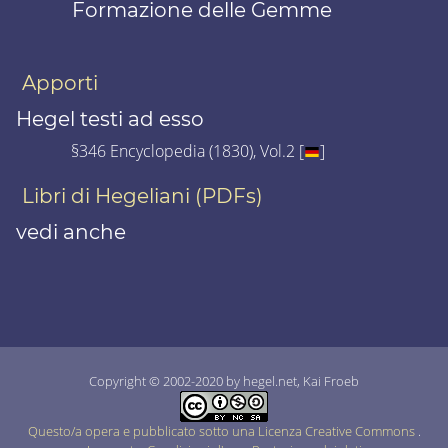
Formazione delle Gemme
Apporti
Hegel testi ad esso
§346 Encyclopedia (1830), Vol.2 [
]
Libri di Hegeliani (PDFs)
vedi anche
Copyright © 2002-2020 by hegel.net, Kai Froeb
Questo/a opera e pubblicato sotto una Licenza Creative Commons
.