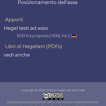
Posizionamento dell'asse
Apporti
Hegel testi ad esso
§339 Encyclopedia (1830), Vol.2 [
]
Libri di Hegeliani (PDFs)
vedi anche
Copyright © 2002-2020 by hegel.net, Kai Froeb
Questo/a opera e pubblicato sotto una Licenza Creative Commons
.