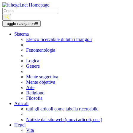
Toggle navigation
☰
Sistema
Elenco ricercabile di tutti i triangoli
Fenomenologia
Logica
Genere
Mente soggettiva
Mente objettiva
Arte
Religione
Filosofia
Articoli
tutti gli articoli come tabella ricercabile
Notizie dal sito web (nuovi articoli, ecc.)
Hegel
Vita