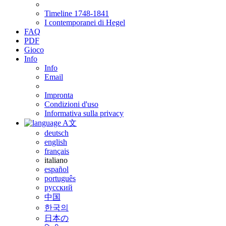
Timeline 1748-1841
I contemporanei di Hegel
FAQ
PDF
Gioco
Info
Info
Email
Impronta
Condizioni d'uso
Informativa sulla privacy
A文
deutsch
english
français
italiano
español
português
русский
中国
한국의
日本の