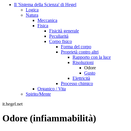
Il 'Sistema della Scienza' di Hegel
Logica
Natura
Meccanica
Fisica
Fisicità generale
Peculiarità
Corpo fisico
Forma del corpo
Proprietà contro altri
Rapporto con la luce
Risoluzioni
Odore
Gusto
Elettricità
Processo chimico
Organico / Vita
Spirito/Mente
it.hegel.net
Odore (infiammabilità)