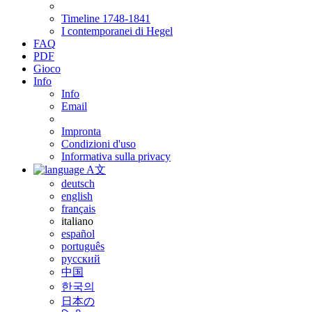
Timeline 1748-1841
I contemporanei di Hegel
FAQ
PDF
Gioco
Info
Info
Email
Impronta
Condizioni d'uso
Informativa sulla privacy
A文
deutsch
english
français
italiano
español
português
русский
中国
한국의
日本の