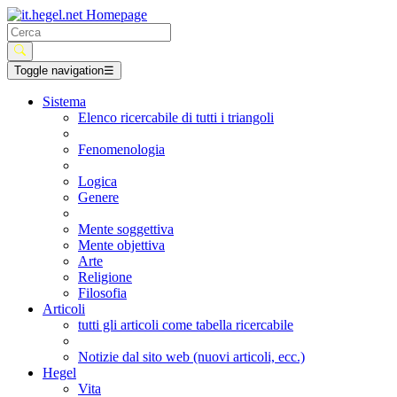
Toggle navigation
☰
Sistema
Elenco ricercabile di tutti i triangoli
Fenomenologia
Logica
Genere
Mente soggettiva
Mente objettiva
Arte
Religione
Filosofia
Articoli
tutti gli articoli come tabella ricercabile
Notizie dal sito web (nuovi articoli, ecc.)
Hegel
Vita