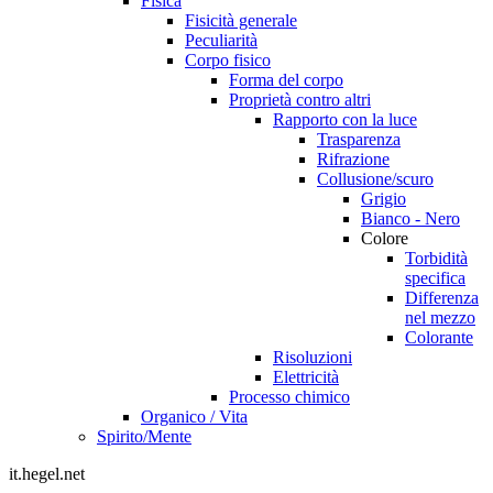
Fisica
Fisicità generale
Peculiarità
Corpo fisico
Forma del corpo
Proprietà contro altri
Rapporto con la luce
Trasparenza
Rifrazione
Collusione/scuro
Grigio
Bianco - Nero
Colore
Torbidità
specifica
Differenza
nel mezzo
Colorante
Risoluzioni
Elettricità
Processo chimico
Organico / Vita
Spirito/Mente
it.hegel.net