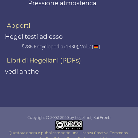
Pressione atmosferica
Apporti
Hegel testi ad esso
§286 Encyclopedia (1830), Vol.2 [
]
Libri di Hegeliani (PDFs)
vedi anche
Copyright © 2002-2020 by hegel.net, Kai Froeb
Questo/a opera e pubblicato sotto una Licenza Creative Commons
.