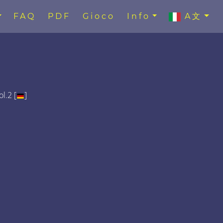
FAQ
PDF
Gioco
Info
A文
l.2 [
]