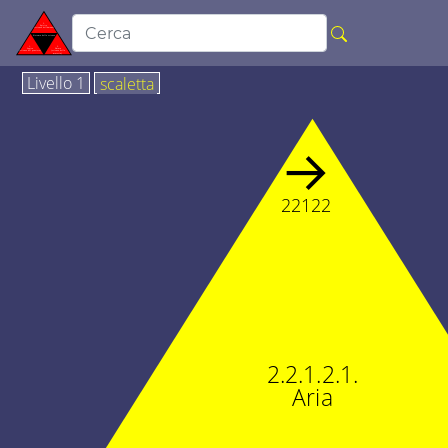
Livello 1
scaletta
→
22122
2.2.1.2.1.
Aria