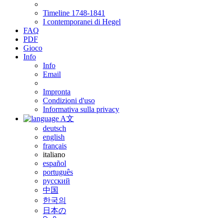
Timeline 1748-1841
I contemporanei di Hegel
FAQ
PDF
Gioco
Info
Info
Email
Impronta
Condizioni d'uso
Informativa sulla privacy
A文
deutsch
english
français
italiano
español
português
русский
中国
한국의
日本の