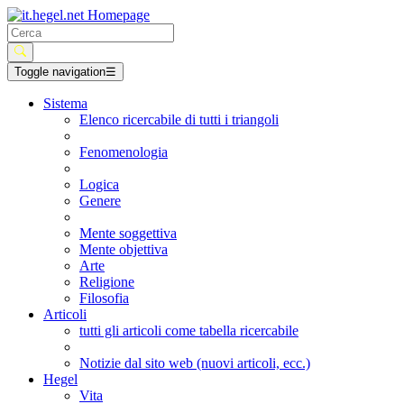
Toggle navigation
☰
Sistema
Elenco ricercabile di tutti i triangoli
Fenomenologia
Logica
Genere
Mente soggettiva
Mente objettiva
Arte
Religione
Filosofia
Articoli
tutti gli articoli come tabella ricercabile
Notizie dal sito web (nuovi articoli, ecc.)
Hegel
Vita