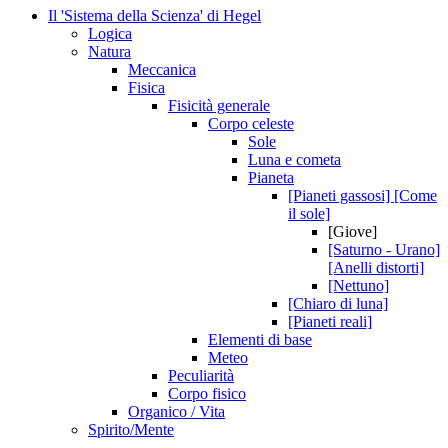
Il 'Sistema della Scienza' di Hegel
Logica
Natura
Meccanica
Fisica
Fisicità generale
Corpo celeste
Sole
Luna e cometa
Pianeta
[Pianeti gassosi] [Come
il sole]
[Giove]
[Saturno - Urano]
[Anelli distorti]
[Nettuno]
[Chiaro di luna]
[Pianeti reali]
Elementi di base
Meteo
Peculiarità
Corpo fisico
Organico / Vita
Spirito/Mente